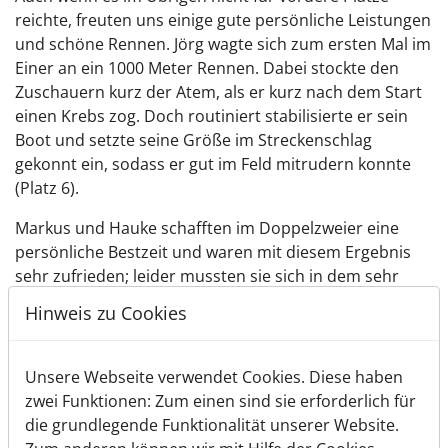
reichte, freuten uns einige gute persönliche Leistungen
und schöne Rennen. Jörg wagte sich zum ersten Mal im
Einer an ein 1000 Meter Rennen. Dabei stockte den
Zuschauern kurz der Atem, als er kurz nach dem Start
einen Krebs zog. Doch routiniert stabilisierte er sein
Boot und setzte seine Größe im Streckenschlag
gekonnt ein, sodass er gut im Feld mitrudern konnte
(Platz 6).
Markus und Hauke schafften im Doppelzweier eine
persönliche Bestzeit und waren mit diesem Ergebnis
sehr zufrieden; leider mussten sie sich in dem sehr
schnellen Lauf der Konkurrenz geschlagen geben. Jan
Hinweis zu Cookies
schaffte es gerade noch, schon von einem Infekt
geplagt, ein Rennen mit Markus zu rudern (Platz 6).
Zwei Doppelvierer mit wechselnder Besetzung aus
Unsere Webseite verwendet Cookies. Diese haben
Andreas, Carlos, Jörg, Hauke & Jan kamen jeweils auf
zwei Funktionen: Zum einen sind sie erforderlich für
Platz 5 ins Ziel.
die grundlegende Funktionalität unserer Website.