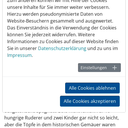
Zum anderen können wir mit Hilfe der Cookies
Eine Regatta lebt natürlich nicht nur vom Sport allein.
unsere Inhalte für Sie immer weiter verbessern.
Die am Fuße der Pyrenäen gelegene Regattastrecke
Hierzu werden pseudonymisierte Daten von
war ein optisches Highlight; die täglichen Fahrten zur
Website-Besuchern gesammelt und ausgewertet.
Strecke durch die atemberaubende Natur waren allein
Das Einverständnis in die Verwendung der Cookies
schon die Reise wert. Und für das Leibeswohl war
können Sie jederzeit widerrufen. Weitere
natürlich auch gesorgt. Kennt man vom Regattaplatz
Informationen zu Cookies auf dieser Website finden
sonst wahlweise Fritten oder weichgekochte Spaghetti
Sie in unserer
Datenschutzerklärung
und zu uns im
Bolognese, war man nun von der spanischen Küche
Impressum
.
verzückt. Tapas, Paella, Patatas Brava und vieles mehr
konnte man nach den Rennen erstehen.
Einstellungen
Und am Abend? Glücklich ist, wer einen Halbspanier in
der Mannschaft hat, der mit der vorhandenen Paella-
Alle Cookies ablehnen
Pfanne umzugehen versteht. Carlos hat uns
(unterstützt von Sabine) mehrfach mit dem leckeren
Alle Cookies akzeptieren
Reisgericht versorgt. Aber natürlich durfte auch die
obligatorische Spaghetti Bolo nicht fehlen. Für 10
hungrige Ruderer und zwei Kinder gar nicht so leicht,
aber die Töpfe in dem historischen Gemäuer waren