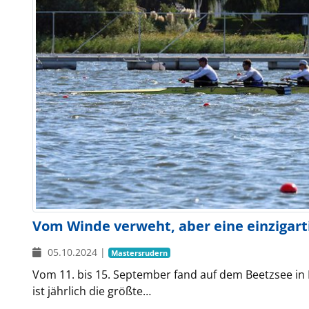
Vom Winde verweht, aber eine einzigart
05.10.2024
|
Mastersrudern
Vom 11. bis 15. September fand auf dem Beetzsee in 
ist jährlich die größte…