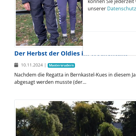
können Sie jederzeit
unserer
Datenschutz
Der Herbst der Oldies im Wochentakt
10.11.2024
|
Mastersrudern
Nachdem die Regatta in Bernkastel-Kues in diesem J
abgesagt werden musste (der…