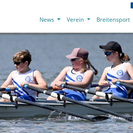
News
Verein
Breitensport