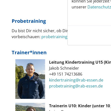
können Sie jederzeit
unserer
Datenschutz
Probetraining
Du bist Dir nicht sicher, ob Dir das Rudern Spaß mac
vorbeischauen:
probetraining@rab-essen.de
.
Trainer*innen
Leitung Kindertraining U15 (Kin
Jakob Schneider
+49 151 74213686
kindertraining@rab-essen.de
probetraining@rab-essen.de​​​​​​​
Trainerin U10: Kinder (unter 10