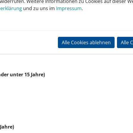
 widerrufen. Weitere Informationen zu Cookies auf dieser We
erklärung
und zu uns im
Impressum
.
Buchungssystem von
ht? Gerne kannst Du einmal für ein Probetraining bei uns
Alle Cookies ablehnen
Alle 
der unter 15 Jahre)
 Jahre)