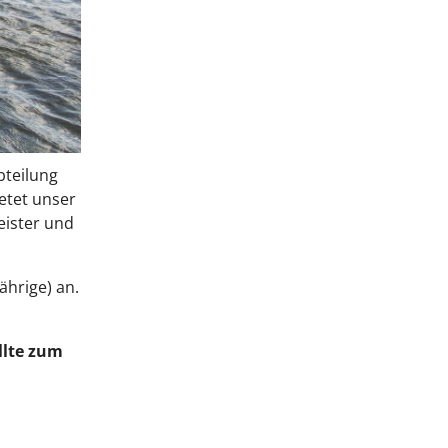
bteilung
ietet unser
eister und
ährige) an.
llte zum