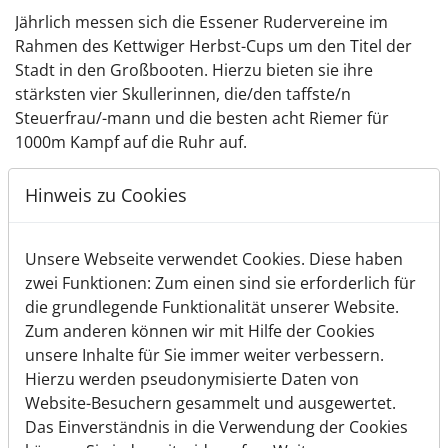
Jährlich messen sich die Essener Rudervereine im
Rahmen des Kettwiger Herbst-Cups um den Titel der
Stadt in den Großbooten. Hierzu bieten sie ihre
stärksten vier Skullerinnen, die/den taffste/n
Steuerfrau/-mann und die besten acht Riemer für
1000m Kampf auf die Ruhr auf.
Männer
Hinweis zu Cookies
Bisher wurde der Essener Stadtachter der Männer 64
mal ausgetragen. 29 Siege gingen an den RaB. Damit ist
Unsere Webseite verwendet Cookies. Diese haben
er Tabellenführer der ewigen Rangliste, drei Siege vor
zwei Funktionen: Zum einen sind sie erforderlich für
dem ETUF. Der RaB ist der aktuelle Champion und
die grundlegende Funktionalität unserer Website.
Titelverteidiger für 2026. Das Siegerfoto von 2025
Zum anderen können wir mit Hilfe der Cookies
v.l.n.r. stehend: Steuermann Moritz Döppner, Daniel
unsere Inhalte für Sie immer weiter verbessern.
Niedergethmann, Thomas Wichelhaus, Paul Gutberlet,
Hierzu werden pseudonymisierte Daten von
Julian Kunze, Max Krammenschneider, kniend: Lennard
Website-Besuchern gesammelt und ausgewertet.
Löer, Jakob Schneider, Tassilo von Müller.
Das Einverständnis in die Verwendung der Cookies