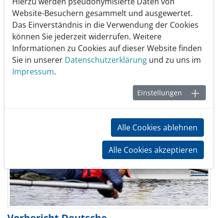
Hierzu werden pseudonymisierte Daten von
Venedig nach Grado mit Vogalonga
Website-Besuchern gesammelt und ausgewertet.
Das Einverständnis in die Verwendung der Cookies
29.06.2026
|
Wanderrudern
können Sie jederzeit widerrufen. Weitere
15 Ruderinnen und Ruderer, 7 Rudertage, davon drei
Informationen zu Cookies auf dieser Website finden
Tage in der Lagune von Venedig mit der Vogalonga als
Sie in unserer
Datenschutzerklärung
und zu uns im
Höhepunkt und anschließend vier Etappen bis…
Impressum
.
Einstellungen
Alle Cookies ablehnen
Alle Cookies akzeptieren
Vorbericht Deutsche