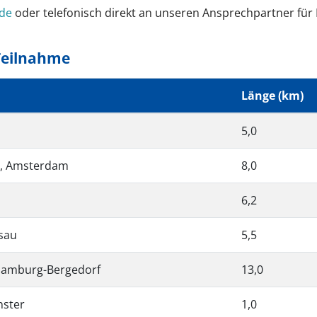
.de
oder telefonisch direkt an unseren Ansprechpartner für 
Teilnahme
Länge (km)
5,0
l, Amsterdam
8,0
6,2
ssau
5,5
 Hamburg-Bergedorf
13,0
nster
1,0