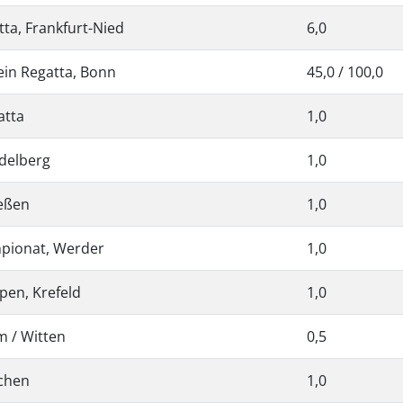
ta, Frankfurt-Nied
6,0
in Regatta, Bonn
45,0 / 100,0
atta
1,0
delberg
1,0
ießen
1,0
pionat, Werder
1,0
en, Krefeld
1,0
m / Witten
0,5
chen
1,0