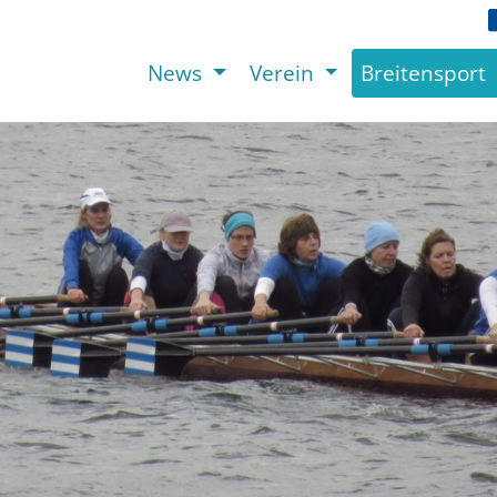
News
Verein
Breitensport