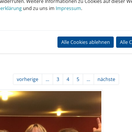
 widerrufen. Weitere Informationen zu Cookies auf dieser We
egatta, Essen
10,0
erklärung
und zu uns im
Impressum
.
4,0 / 7,5
ssen-Kettwig
4,0
Alle Cookies ablehnen
Alle 
vorherige
...
3
4
5
...
nächste