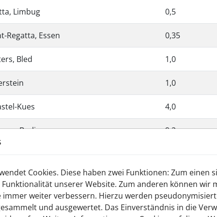
tta, Limbug
0,5
t-Regatta, Essen
0,35
ers, Bled
1,0
erstein
1,0
stel-Kues
4,0
ee, Berlin
9,2
s
sseldorf
42,5
endet Cookies. Diese haben zwei Funktionen: Zum einen sin
7,0
 Funktionalität unserer Website. Zum anderen können wir mi
ie immer weiter verbessern. Hierzu werden pseudonymisier
up, Essen
0,25 / 0,75 / 2,
esammelt und ausgewertet. Das Einverständnis in die Ver